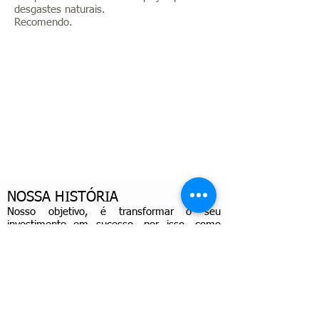
desgastes naturais.
Recomendo.
NOSSA HISTÓRIA
Nosso objetivo, é transformar o seu
investimento em sucesso, por isso, como
diferenciais, além da mais alta tecnologia
Aguilar, oferecemos à nossos clientes, uma
consultoria personalizada, desenvolvendo o
projeto de planejamento da infraestrutura,
de acordo com a necessidade do seu
negócio.