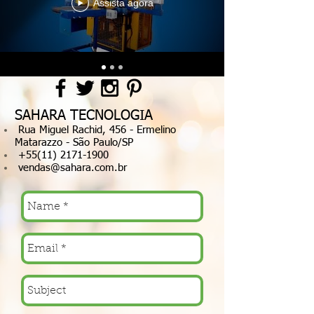
Assista agora
Entre em contato conosco e tire todas
suas dúvidas o Grupo Aguilar agradeço
seu contato.
SAHARA TECNOLOGIA
Rua Miguel Rachid, 456 - Ermelino
Matarazzo - São Paulo/SP
+55(11) 2171-1900
vendas@sahara.com.br