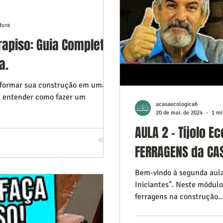
tura
apiso: Guia Completo,
a.
sformar sua construção em uma
, entender como fazer um
acasaecologica6
20 de mai. de 2024
1 mi
AULA 2 - Tijolo E
FERRAGENS da CAS
Bem-vindo à segunda aula 
Iniciantes". Neste módul
ferragens na construção..