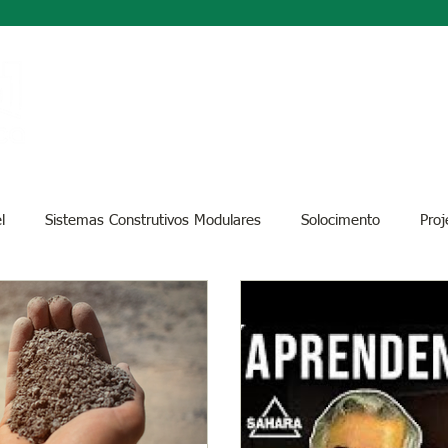
HOME
l
Sistemas Construtivos Modulares
Solocimento
Proj
Sustentabilidade
Regulamentação e Normas
Dicas e Boas