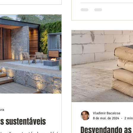
ura
Vladimir Bacaicoa
s sustentáveis
8 de mai. de 2024
2 min
Desvendando as D