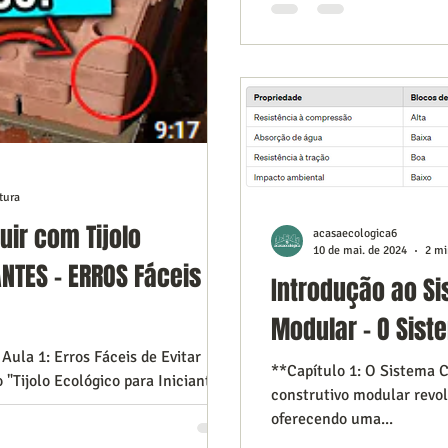
tura
uir com Tijolo
acasaecologica6
10 de mai. de 2024
2 mi
ANTES - ERROS Fáceis de
Introdução ao Si
Modular - O Sist
 Aula 1: Erros Fáceis de Evitar
**Capítulo 1: O Sistema 
"Tijolo Ecológico para Iniciantes",
construtivo modular revol
oferecendo uma...