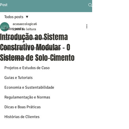
Post
Todos posts
acasaecologica6
Todos posts
2 min de leitura
Introdução ao Sistema
Construção Sustentável
Construtivo Modular - O
Sistemas Construtivos Modulares
Sistema de Solo-Cimento
Solocimento
Projetos e Estudos de Caso
Guias e Tutoriais
Economia e Sustentabilidade
Regulamentação e Normas
Dicas e Boas Práticas
Histórias de Clientes