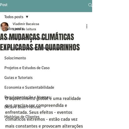
Post
Todos posts
Vladimir Bacaicoa
Todos posts
1 min de leitura
AS MUDANÇAS CLIMÁTICAS
Construção Sustentável
EXPLICADAS EM QUADRINHOS
Sistemas Construtivos Modulares
Solocimento
Projetos e Estudos de Caso
Guias e Tutoriais
Economia e Sustentabilidade
Regulamentação e Normas
O aquecimento global é uma realidade 
que precisa ser compreendida e 
Dicas e Boas Práticas
enfrentada. Seus efeitos - eventos 
Histórias de Clientes
climáticos extremos - estão cada vez 
mais constantes e provocam alterações 